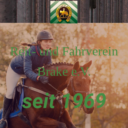
Reit- und Fahrverein
Brake e.V.
seit 1969